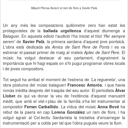
Miquel Plensa lliurant el ram de flors a Xavier Palà
Un any més les composicions quilòmetre zero han estat les
protagonistes de la
ballada urgellenca
d'aquest diumenge a
Balaguer. En aquesta edició l'audició l'ha iniciat el títol
'Per sempre
serem'
de
Xavier Palà
, la primera sardana d'aquest jove pontsicà.
L'obra està dedicada als
Amics de Sant Pere de Ponts
i es va
estrenar el passat primer de maig al mateix
Aplec de Sant Pere
. El
músic ha volgut destacar al seu parlament, d'agraïment la
importància que hi hagi espais on s'hi pugui programar obres locals
i de joves compositors.
Tot seguit ha arribat el moment de l'estrena de
'La reguereta'
, una
obra pòstuma del músic balaguerí
Francesc Amorós
, i que havia
romàs inèdita després del traspàs del seu autor. El periodista
Àlvar
Llobet
és qui va donar la veu de l'exitència d'aquest manustrit
inèdit, que amb el vist-i-plau de la família s'ha fet instrumentar al
compositor
Ferran Carballido
. La vídua del músic
Anna Bové
ha
rebut de la paera en cap
Lorena Gonzàlez
un ram de flors, i ha
volgut agrair al Col·lectiu Sardanista la iniciativa d'encarregar la
instrumentació per a cobla per tal que l'obra pugués veure la llum.