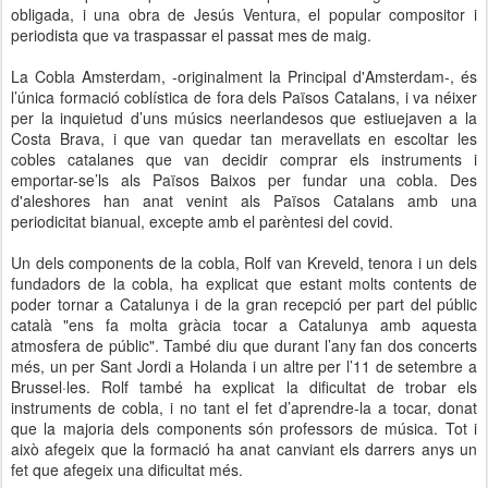
obligada, i una obra de Jesús Ventura, el popular compositor i
periodista que va traspassar el passat mes de maig.
La Cobla Amsterdam, -originalment la Principal d'Amsterdam-, és
l’única formació coblística de fora dels Països Catalans, i va néixer
per la inquietud d’uns músics neerlandesos que estiuejaven a la
Costa Brava, i que van quedar tan meravellats en escoltar les
cobles catalanes que van decidir comprar els instruments i
emportar-se’ls als Països Baixos per fundar una cobla. Des
d'aleshores han anat venint als Països Catalans amb una
periodicitat bianual, excepte amb el parèntesi del covid.
Un dels components de la cobla, Rolf van Kreveld, tenora i un dels
fundadors de la cobla, ha explicat que estant molts contents de
poder tornar a Catalunya i de la gran recepció per part del públic
català "ens fa molta gràcia tocar a Catalunya amb aquesta
atmosfera de públic". També diu que durant l’any fan dos concerts
més, un per Sant Jordi a Holanda i un altre per l’11 de setembre a
Brussel·les. Rolf també ha explicat la dificultat de trobar els
instruments de cobla, i no tant el fet d’aprendre-la a tocar, donat
que la majoria dels components són professors de música. Tot i
això afegeix que la formació ha anat canviant els darrers anys un
fet que afegeix una dificultat més.