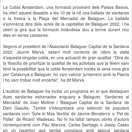
La Cobla Amsterdam, una formació provinent dels Països Baixos,
ha ofert aquest dissabte a les 10 de la nit una ballada de sardanes
a la fresca a la Plaça del Mercadal de Balaguer. La ballada
s'emmarca dins dels actes de la capitalitat de Balaguer 2022, i ha
obert la gira que la formació holandesa duu a terme durant nou
dies en terres catalanes.
Segons el president de l'Associació Balaguer Capital de la Sardana
2022, Jaume Marvà, estant molt contents de rebre la visita
d’aquesta singular cobla, en una actuació de gran qualitat. “Dins de
la filosofia de prioritzar la qualitat de les activitats que ja fèiem vam
tenir la possibilitat que la cobla Amsterdam iniciés la seva nova gira
per Catalunya a Balaguer, ho vam valorar juntament amb la Paeria
i ho vam trobar molt encertat”, ha dit Marvà.
L'audició de Balaguer ha inclòs un programa en el que destaquen
dues sardanes estrenades enguany a Balaguer, ‘Sardanes al
Mercadal’ de Joan Moliner i ‘Balaguer Capital de la Sardana’ de
Dani Gasulla. També s’interpretarà una selecció de populars
sardanes com ‘Sota el Mas Ventós’ de Jaume Bonaterra’ o ‘Pal de
Paller’ de Ricard Viladesau. No hi ha faltat tampoc obres d’autors
contemporanis com Pau Marons, Carles Santiago o Josep Cassú
en un repertori que també comptava amb alguna sardana