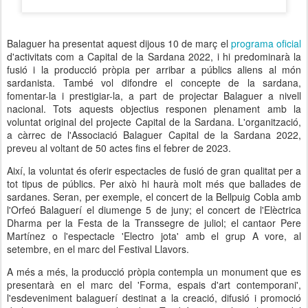
Balaguer ha presentat aquest dijous 10 de març el
programa oficial
d'activitats com a Capital de la Sardana 2022, i hi predominarà la
fusió i la producció pròpia per arribar a públics aliens al món
sardanista. També vol difondre el concepte de la sardana,
fomentar-la i prestigiar-la, a part de projectar Balaguer a nivell
nacional. Tots aquests objectius responen plenament amb la
voluntat original del projecte Capital de la Sardana. L'organització,
a càrrec de l'Associació Balaguer Capital de la Sardana 2022,
preveu al voltant de 50 actes fins el febrer de 2023.
Així, la voluntat és oferir espectacles de fusió de gran qualitat per a
tot tipus de públics. Per això hi haurà molt més que ballades de
sardanes. Seran, per exemple, el concert de la Bellpuig Cobla amb
l'Orfeó Balaguerí el diumenge 5 de juny; el concert de l'Elèctrica
Dharma per la Festa de la Transsegre de juliol; el cantaor Pere
Martínez o l'espectacle 'Electro jota' amb el grup A vore, al
setembre, en el marc del Festival Llavors.
A més a més, la producció pròpia contempla un monument que es
presentarà en el marc del 'Forma, espais d'art contemporani',
l'esdeveniment balaguerí destinat a la creació, difusió i promoció