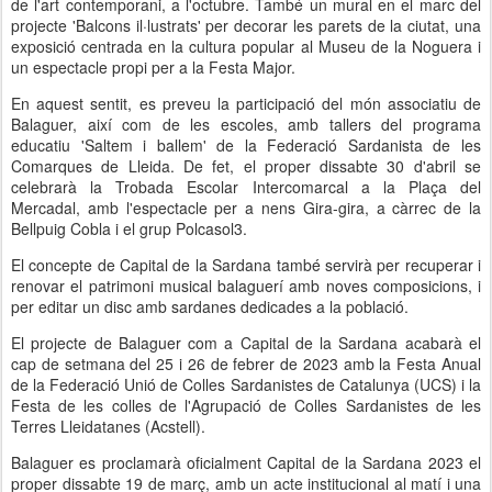
de l'art contemporani, a l'octubre. També un mural en el marc del
projecte 'Balcons il·lustrats' per decorar les parets de la ciutat, una
exposició centrada en la cultura popular al Museu de la Noguera i
un espectacle propi per a la Festa Major.
En aquest sentit, es preveu la participació del món associatiu de
Balaguer, així com de les escoles, amb tallers del programa
educatiu 'Saltem i ballem' de la Federació Sardanista de les
Comarques de Lleida. De fet, el proper dissabte 30 d'abril se
celebrarà la Trobada Escolar Intercomarcal a la Plaça del
Mercadal, amb l'espectacle per a nens Gira-gira, a càrrec de la
Bellpuig Cobla i el grup Polcasol3.
El concepte de Capital de la Sardana també servirà per recuperar i
renovar el patrimoni musical balaguerí amb noves composicions, i
per editar un disc amb sardanes dedicades a la població.
El projecte de Balaguer com a Capital de la Sardana acabarà el
cap de setmana del 25 i 26 de febrer de 2023 amb la Festa Anual
de la Federació Unió de Colles Sardanistes de Catalunya (UCS) i la
Festa de les colles de l'Agrupació de Colles Sardanistes de les
Terres Lleidatanes (Acstell).
Balaguer es proclamarà oficialment Capital de la Sardana 2023 el
proper dissabte 19 de març, amb un acte institucional al matí i una