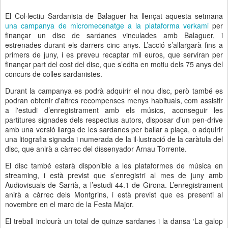
El Col·lectiu Sardanista de Balaguer ha llençat aquesta setmana
una campanya de micromecenatge a la plataforma verkami
per
finançar un disc de sardanes vinculades amb Balaguer, i
estrenades durant els darrers cinc anys. L’acció s’allargarà fins a
primers de juny, i es preveu recaptar mil euros, que serviran per
finançar part del cost del disc, que s’edita en motiu dels 75 anys del
concurs de colles sardanistes.
Durant la campanya es podrà adquirir el nou disc, però també es
podran obtenir d'altres recompenses menys habituals, com assistir
a l'estudi d’enregistrament amb els músics, aconseguir les
partitures signades dels respectius autors, disposar d’un pen-drive
amb una versió llarga de les sardanes per ballar a plaça, o adquirir
una litografia signada i numerada de la il·lustració de la caràtula del
disc, que anirà a càrrec del dissenyador Arnau Torrente.
El disc també estarà disponible a les plataformes de música en
streaming, i està previst que s’enregistri al mes de juny amb
Audiovisuals de Sarrià, a l’estudi 44.1 de Girona. L’enregistrament
anirà a càrrec dels Montgrins, i està previst que es presenti al
novembre en el marc de la Festa Major.
El treball inclourà un total de quinze sardanes i la dansa ‘La galop