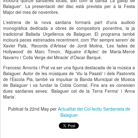
inclourà quinze sardanes locals, així com la dansa ‘La galop de
Balaguer'. La presentació del disc està prevista per a la Festa
Major del mes de novembre.
L'estrena de la nova sardana formarà part d'una audició
monogràfica dedicada a obres de compositors ponentins, la ja
tradicional Ballada Urgellenca de Balaguer. El programa també
inclourà peces estrenades recentment, com ‘Per sempre serem' de
Xavier Palà, ‘Records d'Artesa' de Jordi Molina, ‘Les fades de
Hollywood' de Marc Timon, ‘Alguaire d'Aplec' de Maria-Mercè
Navarro i ‘Colla Verge del Miracle' d'Òscar Barqué.
Francesc Amorós i Prat va ser una figura destacada de la música a
Balaguer. Autor de les músiques de ‘Viu la Passió' i dels Pastorets
de l'Escola Pia, també va impulsar la Banda Municipal de Música
de Balaguer i va fundar la Cobla Comtal. Fins ara es coneixien
dues sardanes seves: ‘Balaguer cel de la Terra Ferma' i ‘Anna
Maria'.
Publicat fa
22nd May
per
Actualitat del Col·lectiu Sardanista de
Balaguer