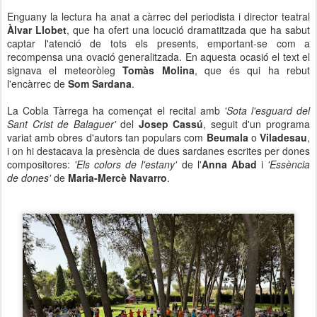
Enguany la lectura ha anat a càrrec del periodista i director teatral
Àlvar Llobet
, que ha ofert una locució dramatitzada que ha sabut
captar l'atenció de tots els presents, emportant-se com a
recompensa una ovació generalitzada. En aquesta ocasió el text el
signava el meteoròleg
Tomàs Molina
, que és qui ha rebut
l'encàrrec de
Som Sardana
.
La Cobla Tàrrega ha començat el recital amb
'Sota l'esguard del
Sant Crist de Balaguer'
del
Josep Cassú
, seguit d'un programa
variat amb obres d'autors tan populars com
Beumala
o
Viladesau
,
i on hi destacava la presència de dues sardanes escrites per dones
compositores:
'Els colors de l'estany'
de l'
Anna Abad
i
'Essència
de dones'
de
Maria-Mercè Navarro
.