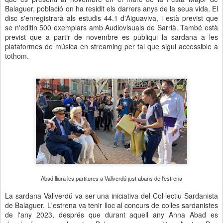
Balaguer, població on ha residit els darrers anys de la seua vida. El
disc s'enregistrarà als estudis 44.1 d'Aiguaviva, i està previst que
se n'editin 500 exemplars amb Audiovisuals de Sarrià. També està
previst que a partir de novembre es publiqui la sardana a les
plataformes de música en streaming per tal que sigui accessible a
tothom.
Abad lliura les partitures a Vallverdú just abans de l'estrena
La sardana Vallverdú va ser una iniciativa del Col·lectiu Sardanista
de Balaguer. L'estrena va tenir lloc al concurs de colles sardanistes
de l'any 2023, després que durant aquell any Anna Abad es