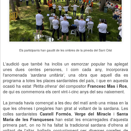
Els participants han gaudit de les ombres de la pineda del Sant Crist
L'audició que també ha inclòs un esmorzar popular ha aplegat
unes dues centes persones, i com cada any, incorporava
l'anomenada
'sardana unitària'
, una obra que aquell dia es
programa a totes les places sardanistes del país, i que en aquesta
ocasió ha estat
'Petita ofrena'
del compositor
Francesc Mas i Ros
,
de qui es commemora els cent vint-i-cinc anys del seu naixement.
La jornada havia començat a les deu del matí amb una missa en la
que les ofrenes i pregàries han girat al voltant de la sardana. Les
colles sardanistes
Castell Formós
,
Verge del Miracle
i
Santa
Maria de les Franqueses
han estat les encarregades d'aquesta
primera part, on no hi ha faltat la tradicional sardana d'ofrena al
voltant de l'altar, ballada conjuntament per diverses parelles de