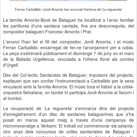
Ferran Carballido i Jordi Amorós han anunciat l'estrena de 'La reguereta'
La família Amorós-Bové de Balaguer ha localitzat a l'arxiu familiar
les partitures d'una sardana cantada, fins ara desconeguda, del
compositor balaguerí Francesc Amorós i Prat.
L'anunci l'han fet el fill del compositor, Jordi Amorós, i el músic
Ferran Carballido, encarregat de fer-ne l'arranjament per a cobla.
La peça s'estrenarà públicament el diumenge 7 de juny en el marc
de la Ballada Urgellenca, vinculada a l'ofrena floral als comtes
d'Urgell.
Des del Col·lectiu Sardanista de Balaguer, impulsors del projecte,
expliquen que van confiar l'instrumentació a Carballido per la seva
vinculació amb la família Amorós. El músic toca el flabiol a la cobla-
orquestra Selvatana, on també hi participa Jordi Amorós al fiscorn i
al trombó.
La recuperació de ‘La reguereta' s'emmarca dins del projecte
d'enregistrament d'un disc de sardanes balaguerines que s'ha
posat en marxa aquest maig a través d'una campanya de
micromecenatge a Verkami. El treball vol commemorar els setanta-
cinc anys dels concursos de colles sardanistes de Balaguer i