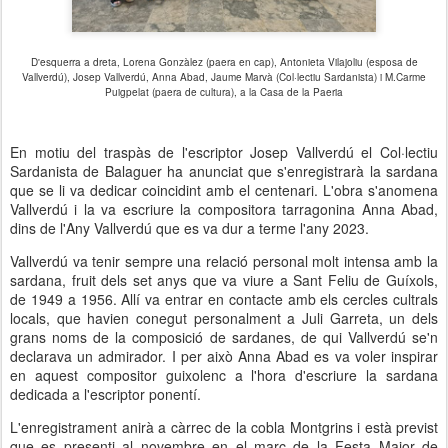
D'esquerra a dreta, Lorena Gonzàlez (paera en cap), Antonieta Vilajoliu (esposa de
Vallverdú), Josep Vallverdú, Anna Abad, Jaume Marvà (Col·lectiu Sardanista) i M.Carme
Puigpelat (paera de cultura), a la Casa de la Paeria
En motiu del traspàs de l'escriptor Josep Vallverdú el Col·lectiu
Sardanista de Balaguer ha anunciat que s'enregistrarà la sardana
que se li va dedicar coincidint amb el centenari. L'obra s'anomena
Vallverdú i la va escriure la compositora tarragonina Anna Abad,
dins de l'Any Vallverdú que es va dur a terme l'any 2023.
Vallverdú va tenir sempre una relació personal molt intensa amb la
sardana, fruit dels set anys que va viure a Sant Feliu de Guíxols,
de 1949 a 1956. Allí va entrar en contacte amb els cercles cultrals
locals, que havien conegut personalment a Juli Garreta, un dels
grans noms de la composició de sardanes, de qui Vallverdú se'n
declarava un admirador. I per això Anna Abad es va voler inspirar
en aquest compositor guixolenc a l'hora d'escriure la sardana
dedicada a l'escriptor ponentí.
L'enregistrament anirà a càrrec de la cobla Montgrins i està previst
que es presenti al novembre en el marc de la Festa Major de