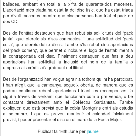
ballades, arribant en total a la xifra de quaranta-dos mecenes.
L'aportació més triada ha estat la del disc físic, que ha estat triada
per divuit mecenes, mentre que cinc persones han triat el pack de
dos CD.
Des de l'entitat destaquen que han rebut sis sol·licituds del 'pack
junta', que ofereix sis discs compactes, i una sol·licitud del 'pack
colla', que ofereix dotze discs. També s'ha rebut cinc aportacions
del 'pack comerç', que permet d'incloure el logo de l'establiment a
la contraportada del disc. Finalment destaquen que fins a deu
aportacions han sol·licitat la inclusió del nom de la família o
empresa als crèdits d'agraïment del llibret.
Des de l'organització han volgut agrair a tothom qui hi ha participat,
i han afegit que la campanya segueix oberta, de manera que es
podran continuar rebent aportacions i triant les recompenses, ja
sigui a través de verkami que funcionarà com a pre-venda, o bé
contactant directament amb el Col·lectiu Sardanista. També
expliquen que està previst que la cobla Montgrins entri als estudis
al setembre, i que es preveu mantenir el calendari inicialment
previst, i poder presentar el disc en el marc de la Festa Major.
Publicat fa
16th June
per
jaume