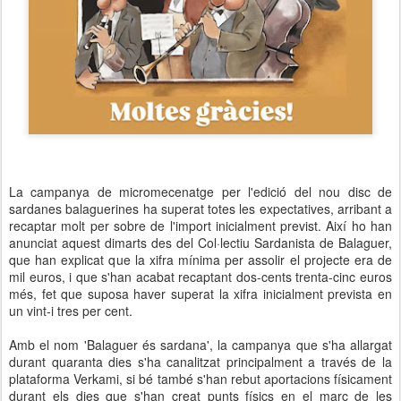
La campanya de micromecenatge per l'edició del nou disc de
sardanes balaguerines ha superat totes les expectatives, arribant a
recaptar molt per sobre de l'import inicialment previst. Així ho han
anunciat aquest dimarts des del Col·lectiu Sardanista de Balaguer,
que han explicat que la xifra mínima per assolir el projecte era de
mil euros, i que s'han acabat recaptant dos-cents trenta-cinc euros
més, fet que suposa haver superat la xifra inicialment prevista en
un vint-i tres per cent.
Amb el nom 'Balaguer és sardana', la campanya que s'ha allargat
durant quaranta dies s'ha canalitzat principalment a través de la
plataforma Verkami, si bé també s'han rebut aportacions físicament
durant els dies que s'han creat punts físics en el marc de les