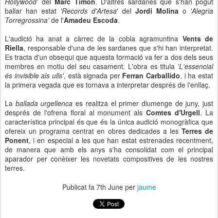
Hollywood'
del
Marc Timon
. D'altres sardanes que s'han pogut
ballar han estat
'Records d'Artesa
' del
Jordi Molina
o
'Alegria
Torregrossina'
de l'
Amadeu Escoda
.
L'audició ha anat a càrrec de la cobla agramuntina
Vents de
Riella
, responsable d'una de les sardanes que s'hi han interpretat.
Es tracta d'un obsequi que aquesta formació va fer a dos dels seus
membres en motiu del seu casament. L'obra es titula
'L'essencial
és invisible als ulls'
, està signada per
Ferran Carballido
, i ha estat
la primera vegada que es tornava a interpretar després de l'enllaç.
La
ballada urgellenca
es realitza el primer diumenge de juny, just
després de l'ofrena floral al monument als
Comtes d'Urgell
. La
característica principal és que és la única audició monogràfica que
ofereix un programa centrat en obres dedicades a les
Terres de
Ponent
, i en especial a les que han estat estrenades recentment,
de manera que amb els anys s'ha consolidat com el principal
aparador per conèixer les novetats compositives de les nostres
terres.
Publicat fa
7th June
per
jaume