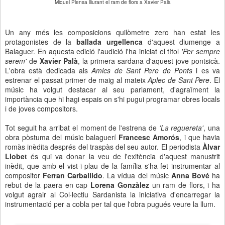
Miquel Plensa lliurant el ram de flors a Xavier Palà
Un any més les composicions quilòmetre zero han estat les
protagonistes de la
ballada urgellenca
d'aquest diumenge a
Balaguer. En aquesta edició l'audició l'ha iniciat el títol
'Per sempre
serem'
de
Xavier Palà
, la primera sardana d'aquest jove pontsicà.
L'obra està dedicada als
Amics de Sant Pere de Ponts
i es va
estrenar el passat primer de maig al mateix
Aplec de Sant Pere
. El
músic ha volgut destacar al seu parlament, d'agraïment la
importància que hi hagi espais on s'hi pugui programar obres locals
i de joves compositors.
Tot seguit ha arribat el moment de l'estrena de
'La reguereta'
, una
obra pòstuma del músic balaguerí
Francesc Amorós
, i que havia
romàs inèdita després del traspàs del seu autor. El periodista
Àlvar
Llobet
és qui va donar la veu de l'exitència d'aquest manustrit
inèdit, que amb el vist-i-plau de la família s'ha fet instrumentar al
compositor
Ferran Carballido
. La vídua del músic
Anna Bové
ha
rebut de la paera en cap
Lorena Gonzàlez
un ram de flors, i ha
volgut agrair al Col·lectiu Sardanista la iniciativa d'encarregar la
instrumentació per a cobla per tal que l'obra pugués veure la llum.