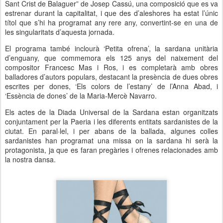
Sant Crist de Balaguer” de Josep Cassú, una composició que es va
estrenar durant la capitalitat, i que des d’aleshores ha estat l’únic
títol que s’hi ha programat any rere any, convertint-se en una de
les singularitats d’aquesta jornada.
El programa també inclourà ‘Petita ofrena’, la sardana unitària
d’enguany, que commemora els 125 anys del naixement del
compositor Francesc Mas i Ros, i es completarà amb obres
balladores d’autors populars, destacant la presència de dues obres
escrites per dones, ‘Els colors de l’estany’ de l’Anna Abad, i
‘Essència de dones’ de la Maria-Mercè Navarro.
Els actes de la Diada Universal de la Sardana estan organitzats
conjuntament per la Paeria i les diferents entitats sardanistes de la
ciutat. En paral·lel, i per abans de la ballada, algunes colles
sardanistes han programat una missa on la sardana hi serà la
protagonista, ja que es faran pregàries i ofrenes relacionades amb
la nostra dansa.