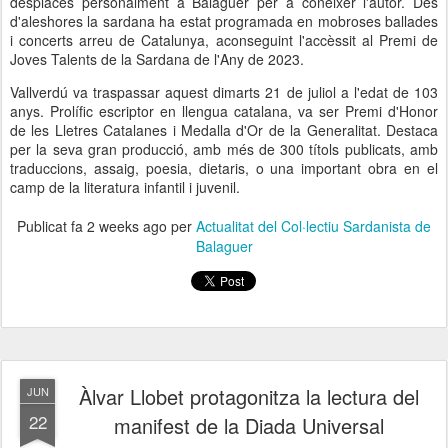
desplacés personalment a Balaguer per a conèixer l'autor. Des
d'aleshores la sardana ha estat programada en mobroses ballades
i concerts arreu de Catalunya, aconseguint l'accèssit al Premi de
Joves Talents de la Sardana de l'Any de 2023.
Vallverdú va traspassar aquest dimarts 21 de juliol a l'edat de 103
anys. Prolífic escriptor en llengua catalana, va ser Premi d'Honor
de les Lletres Catalanes i Medalla d'Or de la Generalitat. Destaca
per la seva gran producció, amb més de 300 títols publicats, amb
traduccions, assaig, poesia, dietaris, o una important obra en el
camp de la literatura infantil i juvenil.
Publicat fa
2 weeks ago
per
Actualitat del Col·lectiu Sardanista de
Balaguer
Àlvar Llobet protagonitza la lectura del
JUN
22
manifest de la Diada Universal