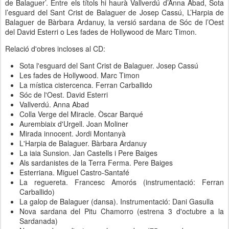
de Balaguer’. Entre els títols hi haurà Vallverdú d’Anna Abad, Sota
l’esguard del Sant Crist de Balaguer de Josep Cassú, L’Harpia de
Balaguer de Bàrbara Ardanuy, la versió sardana de Sóc de l’Oest
del David Esterri o Les fades de Hollywood de Marc Timon.
Relació d'obres incloses al CD:
Sota l'esguard del Sant Crist de Balaguer. Josep Cassú
Les fades de Hollywood. Marc Timon
La mística cistercenca. Ferran Carballido
Sóc de l'Oest. David Esterri
Vallverdú. Anna Abad
Colla Verge del Miracle. Òscar Barqué
Aurembiaix d'Urgell. Joan Moliner
Mirada innocent. Jordi Montanyà
L'Harpia de Balaguer. Bàrbara Ardanuy
La iaia Sunsion. Jan Castells i Pere Baiges
Als sardanistes de la Terra Ferma. Pere Baiges
Esterriana. Miguel Castro-Santafé
La reguereta. Francesc Amorós (instrumentació: Ferran
Carballido)
La galop de Balaguer (dansa). Instrumentació: Dani Gasulla
Nova sardana del Pitu Chamorro (estrena 3 d'octubre a la
Sardanada)