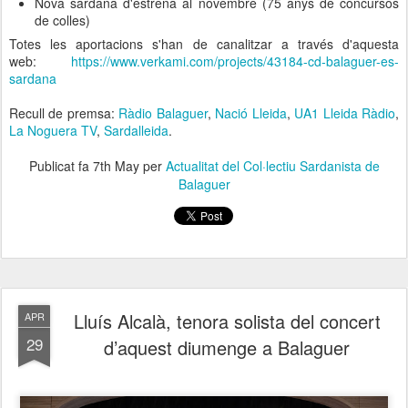
Nova sardana d'estrena al novembre (75 anys de concursos
de colles)
Totes les aportacions s'han de canalitzar a través d'aquesta
web:
https://www.verkami.com/projects/43184-cd-balaguer-es-
sardana
Recull de premsa:
Ràdio Balaguer
,
Nació Lleida
,
UA1 Lleida Ràdio
,
La Noguera TV
,
Sardalleida
.
Publicat fa
7th May
per
Actualitat del Col·lectiu Sardanista de
Balaguer
Lluís Alcalà, tenora solista del concert
APR
29
d’aquest diumenge a Balaguer