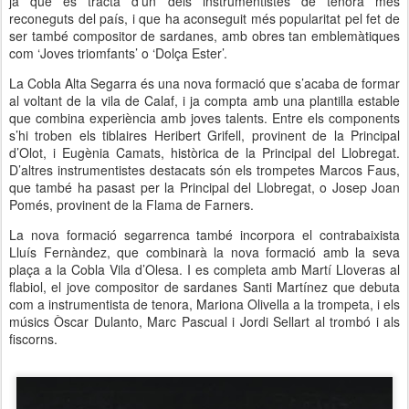
ja que es tracta d’un dels instrumentistes de tenora més
reconeguts del país, i que ha aconseguit més popularitat pel fet de
ser també compositor de sardanes, amb obres tan emblemàtiques
com ‘Joves triomfants’ o ‘Dolça Ester’.
La Cobla Alta Segarra és una nova formació que s’acaba de formar
al voltant de la vila de Calaf, i ja compta amb una plantilla estable
que combina experiència amb joves talents. Entre els components
s’hi troben els tiblaires Heribert Grifell, provinent de la Principal
d’Olot, i Eugènia Camats, històrica de la Principal del Llobregat.
D’altres instrumentistes destacats són els trompetes Marcos Faus,
que també ha pasast per la Principal del Llobregat, o Josep Joan
Pomés, provinent de la Flama de Farners.
La nova formació segarrenca també incorpora el contrabaixista
Lluís Fernàndez, que combinarà la nova formació amb la seva
plaça a la Cobla Vila d’Olesa. I es completa amb Martí Lloveras al
flabiol, el jove compositor de sardanes Santi Martínez que debuta
com a instrumentista de tenora, Mariona Olivella a la trompeta, i els
músics Òscar Dulanto, Marc Pascual i Jordi Sellart al trombó i als
fiscorns.