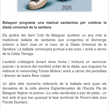
Balaguer programa una matinal sardanista per celebrar la
diada universal de la sardana
Els jardins del Sant Crist de Balaguer acolliran un any més la
tradicional ballada de sardanes que s’organitza el diumenge
anterior a Sant Joan en el marc de la Diada Universal de la
Sardana. La ballada començarà puntual a les onze, i anirà a càrrec
de la Cobla Tàrrega.
L’audició s’allargarà durant dues hores i inclourà un esmorzar
popular i la lectura del manifest unitari de la diada, que enguany ha
elaborat el meteoròleg Tomàs Molina i anirà a càrrec del periodista
i director de teatre Àlvar Llobet.
Un altre dels moments rellevants de la ballada serà quan els
dansaires de la colla alevina Espiardenyetes de l'Escola Pia de
Balaguer llegiran el poema «La colla sardanista a peu de pista», un
text amb el que han guanyat la fase territorial de Ponent dels Jocs
Florals Escolars.