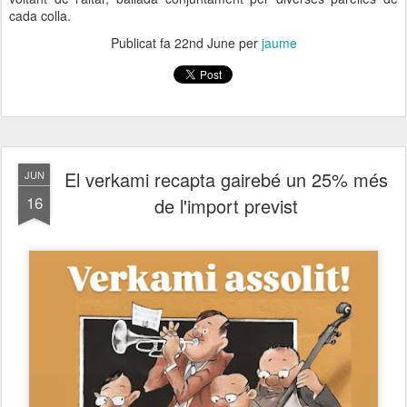
cada colla.
Publicat fa
22nd June
per
jaume
El verkami recapta gairebé un 25% més
JUN
16
de l'import previst