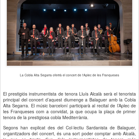
La Cobla Alta Segarra oferirà el concert de l'Aplec de les Franqueses
El prestigiós instrumentista de tenora Lluís Alcalà serà el tenorista
principal del concert d’aquest diumenge a Balaguer amb la Cobla
Alta Segarra. El músic barceloní participarà al recital de l’Aplec de
les Franqueses com a convidat, ja que ocupa la plaça de primer
tenora de la prestigiosa cobla Mediterrània.
Segons han explicat des del Col·lectiu Sardanista de Balaguer,
organitzadors del concert, és una sort poder comptar amb Alcalà,